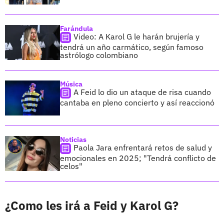
Farándula
Video: A Karol G le harán brujería y
tendrá un año carmático, según famoso
astrólogo colombiano
Música
A Feid lo dio un ataque de risa cuando
cantaba en pleno concierto y así reaccionó
Noticias
Paola Jara enfrentará retos de salud y
emocionales en 2025; "Tendrá conflicto de
celos"
¿Como les irá a Feid y Karol G?