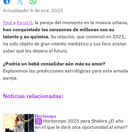
Whatsapp
Facebook
X
Actualizado: 6 de ene, 2025
Feid
y
Karol G
, la pareja del momento en la música urbana,
han conquistado los corazones de millones con su
talento y su química
. Su relación, que comenzó en 2021,
ha sido objeto de gran interés mediático y sus fans ansían
saber qué les depara el futuro.
¿Podría un bebé consolidar aún más su amor?
Exploremos las predicciones astrológicas para esta amada
pareja.
Noticias relacionadas:
Horóscopo
Horóscopo 2025 para Shakira ¿El año
en el que le dará otra oportunidad al amor?