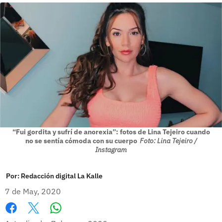
“Fui gordita y sufrí de anorexia”: fotos de Lina Tejeiro cuando
no se sentía cómoda con su cuerpo
Foto: Lina Tejeiro /
Instagram
Por:
Redacción digital La Kalle
7 de May, 2020
Whatsapp
Facebook
X