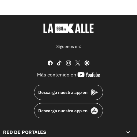
Síguenos en:
facebook
tiktok
instagram
twitter
google
youtube-
Más contenido en
footer
Descarga nuestra app en
Descarga nuestra app en
RED DE PORTALES