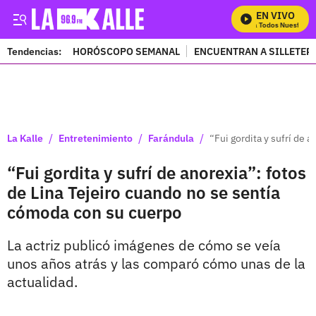
EN VIVO
Mira Todos Nuestros P
Tendencias:
HORÓSCOPO SEMANAL
ENCUENTRAN A SILLETER
PUBLICIDAD
/
/
/
La Kalle
Entretenimiento
Farándula
“Fui gordita y sufrí de 
“Fui gordita y sufrí de anorexia”: fotos
de Lina Tejeiro cuando no se sentía
cómoda con su cuerpo
La actriz publicó imágenes de cómo se veía
unos años atrás y las comparó cómo unas de la
actualidad.