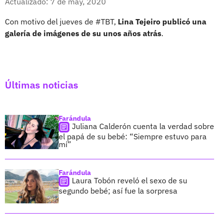
Actualizado: 7 de may, 2020
Con motivo del jueves de #TBT,
Lina Tejeiro publicó una
galería de imágenes de su unos años atrás
.
Últimas noticias
Farándula
Juliana Calderón cuenta la verdad sobre
el papá de su bebé: “Siempre estuvo para
mí”
Farándula
Laura Tobón reveló el sexo de su
segundo bebé; así fue la sorpresa