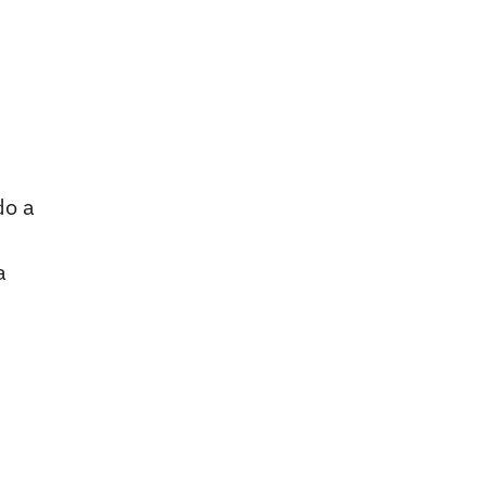
do a
a