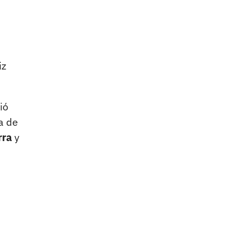
iz
ió
a de
rra
y