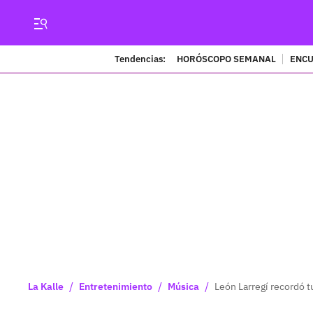
Tendencias:
HORÓSCOPO SEMANAL
ENCU
/
/
/
La Kalle
Entretenimiento
Música
León Larregí recordó t