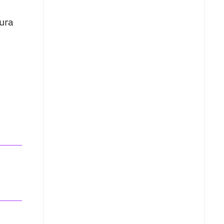
u
ura