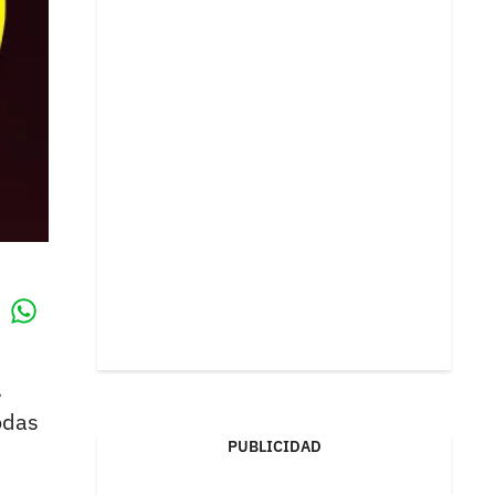
Whatsapp
k
l
odas
PUBLICIDAD