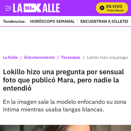
EN VIVO
Mira Todos Nuestros Pr
Tendencias:
HORÓSCOPO SEMANAL
ENCUENTRAN A SILLETER
PUBLICIDAD
/
/
/
La Kalle
Entretenimiento
Farándula
Lokillo hizo una pregunt
Lokillo hizo una pregunta por sensual
foto que publicó Mara, pero nadie la
entendió
En la imagen sale la modelo enfocando su zona
íntima mientras usaba tangas blancas.