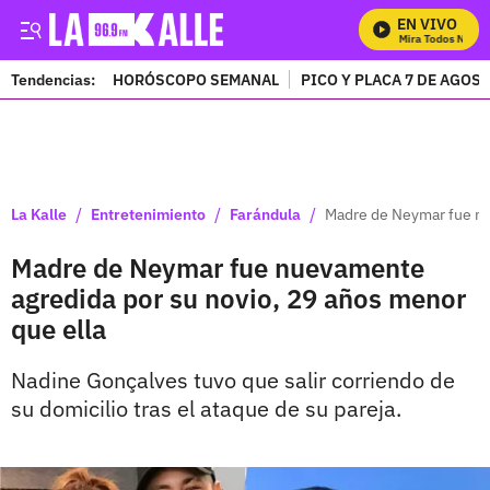
EN VIVO
Mira Todos Nuestr
Tendencias:
HORÓSCOPO SEMANAL
PICO Y PLACA 7 DE AGOS
PUBLICIDAD
/
/
/
La Kalle
Entretenimiento
Farándula
Madre de Neymar fue nu
Madre de Neymar fue nuevamente
agredida por su novio, 29 años menor
que ella
Nadine Gonçalves tuvo que salir corriendo de
su domicilio tras el ataque de su pareja.