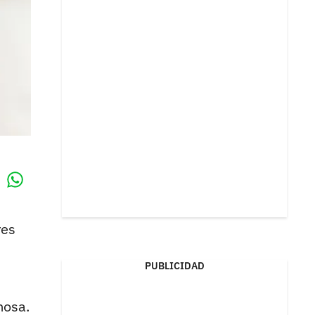
Whatsapp
k
res
PUBLICIDAD
mosa.