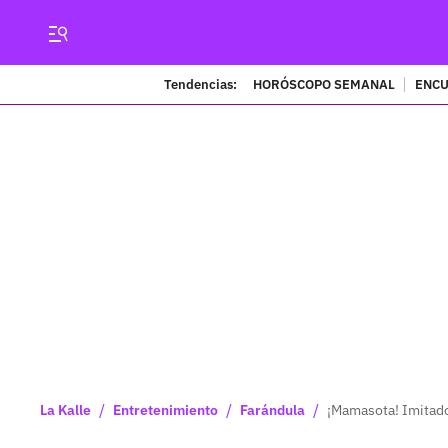
Tendencias:
HORÓSCOPO SEMANAL
ENCU
/
/
/
La Kalle
Entretenimiento
Farándula
¡Mamasota! Imitador