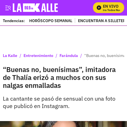
EN VIVO
Mira Todos Nuestros 
Tendencias:
HORÓSCOPO SEMANAL
ENCUENTRAN A SILLETER
PUBLICIDAD
/
/
/
La Kalle
Entretenimiento
Farándula
“Buenas no, buenísimas”
“Buenas no, buenísimas”, imitadora
de Thalía erizó a muchos con sus
nalgas enmalladas
La cantante se pasó de sensual con una foto
que publicó en Instagram.