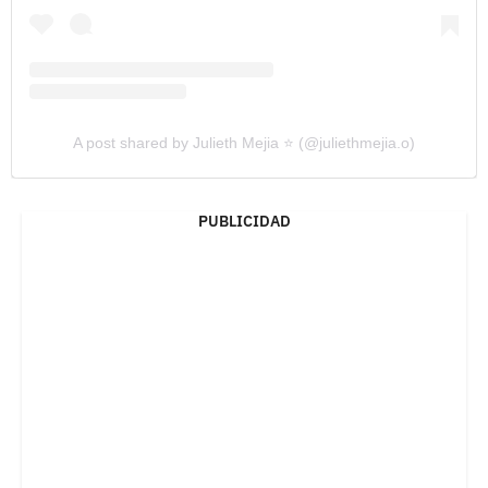
A post shared by Julieth Mejia ⭐️ (@juliethmejia.o)
PUBLICIDAD