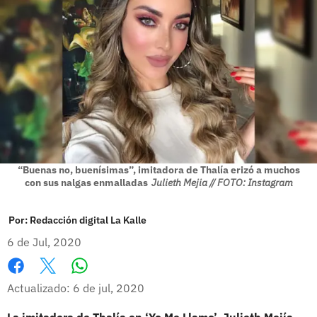
“Buenas no, buenísimas”, imitadora de Thalía erizó a muchos
con sus nalgas enmalladas
Julieth Mejia // FOTO: Instagram
Por:
Redacción digital La Kalle
6 de Jul, 2020
Whatsapp
Facebook
X
Actualizado: 6 de jul, 2020
La imitadora de Thalía en ‘Yo Me Llamo’, Julieth Mejía
,