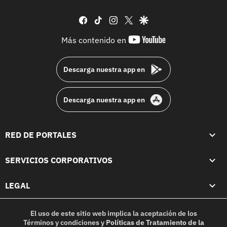
facebook
tiktok
instagram
twitter
google
youtube-
Más contenido en
footer
Descarga nuestra app en
Descarga nuestra app en
RED DE PORTALES
SERVICIOS CORPORATIVOS
LEGAL
El uso de este sitio web implica la aceptación de los
Términos y condiciones
y
Políticas de Tratamiento de la