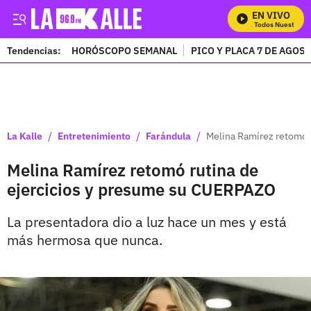
EN VIVO
Mira Todos Nuestros P
Tendencias:
HORÓSCOPO SEMANAL
PICO Y PLACA 7 DE AGOS
PUBLICIDAD
/
/
/
La Kalle
Entretenimiento
Farándula
Melina Ramírez retomó 
Melina Ramírez retomó rutina de
ejercicios y presume su CUERPAZO
La presentadora dio a luz hace un mes y está
más hermosa que nunca.