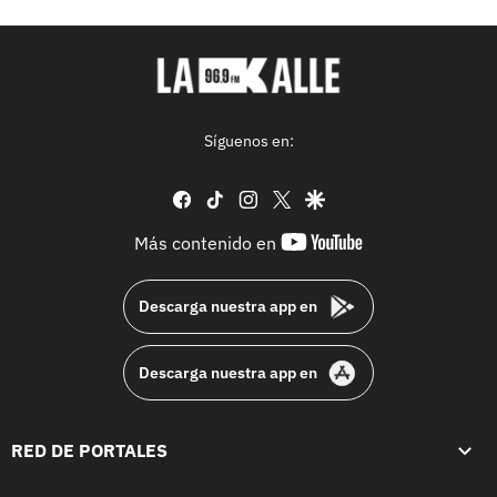
Síguenos en:
facebook
tiktok
instagram
twitter
google
youtube-
Más contenido en
footer
Descarga nuestra app en
Descarga nuestra app en
RED DE PORTALES