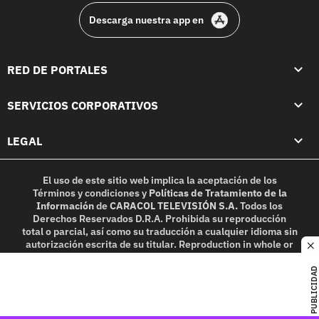
Descarga nuestra app en
RED DE PORTALES
SERVICIOS CORPORATIVOS
LEGAL
El uso de este sitio web implica la aceptación de los
Términos y condiciones
y
Políticas de Tratamiento de la
Información
de
CARACOL TELEVISIÓN S.A.
Todos los
Derechos Reservados D.R.A. Prohibida su reproducción
total o parcial, así como su traducción a cualquier idioma sin
autorización escrita de su titular. Reproduction in whole or
c
in part, or translation without written permission is
prohibited. All rights reserved 2025.
PUBLICIDAD
MIEMBRO DE: