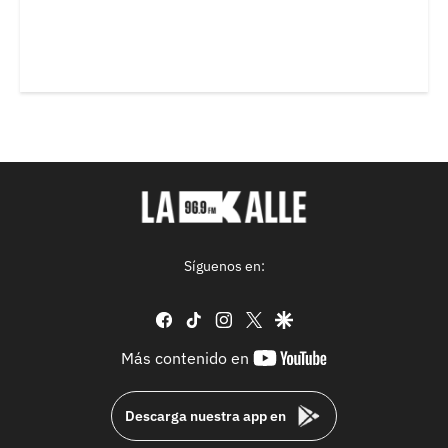
Síguenos en:
facebook
tiktok
instagram
twitter
google
youtube-
Más contenido en
footer
Descarga nuestra app en