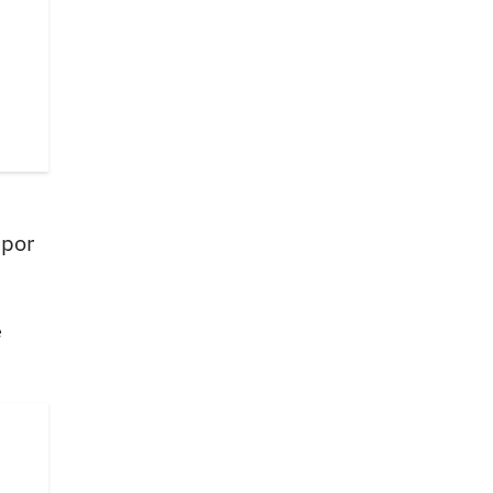
 por
e