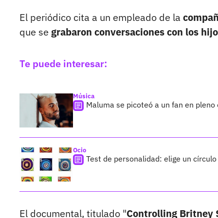
El periódico cita a un empleado de la
compañí
que se
grabaron conversaciones con los hij
Te puede interesar:
Música
Maluma se picoteó a un fan en pleno 
Ocio
Test de personalidad: elige un círculo
El documental, titulado "
Controlling Britney