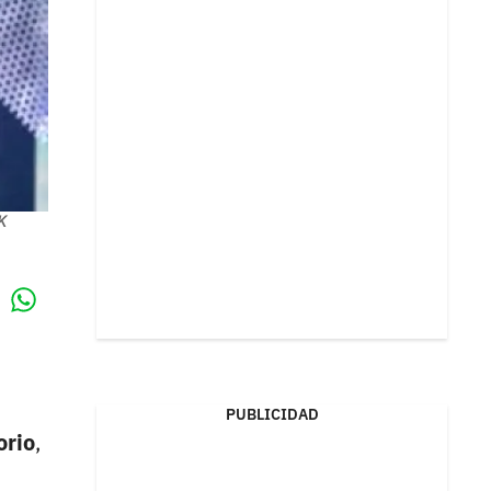
K
Whatsapp
k
PUBLICIDAD
orio
,