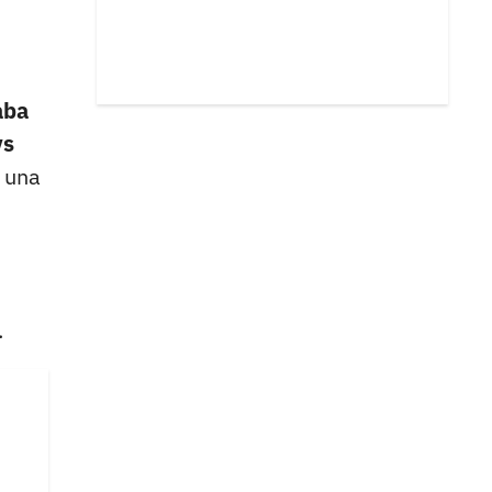
aba
vs
a una
.