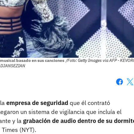
l musical basado en sus canciones
/Foto: Getty Images via AFP - KEVOR
DJANSEZIAN
Faceboo
X
 la
empresa de seguridad
que él contrató
egaron un sistema de vigilancia que incluía el
ante y la
grabación de audio dentro de su dormit
 Times (NYT).