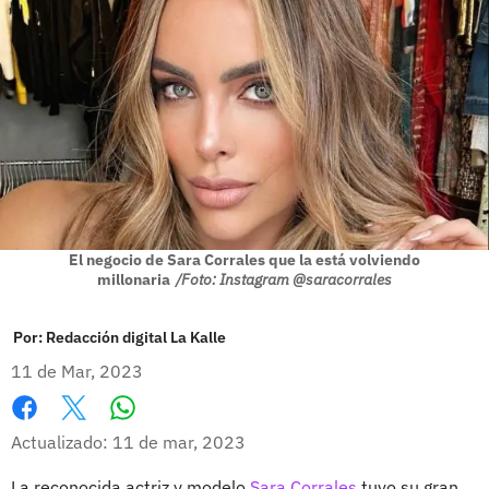
El negocio de Sara Corrales que la está volviendo
millonaria
/Foto: Instagram @saracorrales
Por:
Redacción digital La Kalle
11 de Mar, 2023
Whatsapp
Facebook
X
Actualizado: 11 de mar, 2023
La reconocida actriz y modelo
Sara Corrales
tuvo su gran