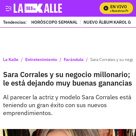
EN VIVO
Mira Todos Nuestros Program
Tendencias:
HORÓSCOPO SEMANAL
NUEVO ÁLBUM KAROL G
PUBLICIDAD
/
/
/
La Kalle
Entretenimiento
Farándula
Sara Corrales y su nego
Sara Corrales y su negocio millonario;
le está dejando muy buenas ganancias
Al parecer la actriz y modelo Sara Corrales está
teniendo un gran éxito con sus nuevos
emprendimientos.