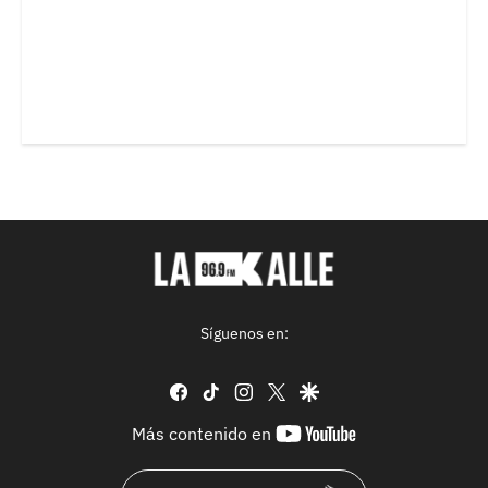
Síguenos en:
facebook
tiktok
instagram
twitter
google
youtube-
Más contenido en
footer