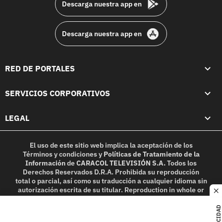
Descarga nuestra app en
Descarga nuestra app en
RED DE PORTALES
SERVICIOS CORPORATIVOS
LEGAL
El uso de este sitio web implica la aceptación de los
Términos y condiciones
y
Políticas de Tratamiento de la
Información
de
CARACOL TELEVISIÓN S.A.
Todos los
Derechos Reservados D.R.A. Prohibida su reproducción
total o parcial, así como su traducción a cualquier idioma sin
autorización escrita de su titular. Reproduction in whole or
c
in part, or translation without written permission is
prohibited. All rights reserved 2025.
PUBLICIDAD