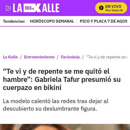
EN VIVO
Mira Todos Nuestro
Tendencias:
HORÓSCOPO SEMANAL
PICO Y PLACA 7 DE AGOS
PUBLICIDAD
/
/
/
La Kalle
Entretenimiento
Farándula
“Te vi y de repente se 
“Te vi y de repente se me quitó el
hambre”: Gabriela Tafur presumió su
cuerpazo en bikini
La modelo calentó las redes tras dejar al
descubierto su deslumbrante figura.