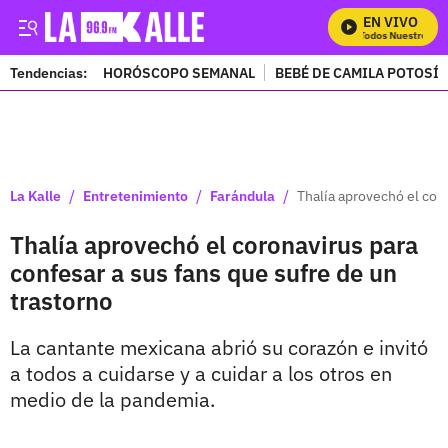
EN VIVO
Mira Todos Nuestros Pro
Tendencias:
HORÓSCOPO SEMANAL
BEBÉ DE CAMILA POTOSÍ
PUBLICIDAD
/
/
/
La Kalle
Entretenimiento
Farándula
Thalía aprovechó el coro
Thalía aprovechó el coronavirus para
confesar a sus fans que sufre de un
trastorno
La cantante mexicana abrió su corazón e invitó
a todos a cuidarse y a cuidar a los otros en
medio de la pandemia.