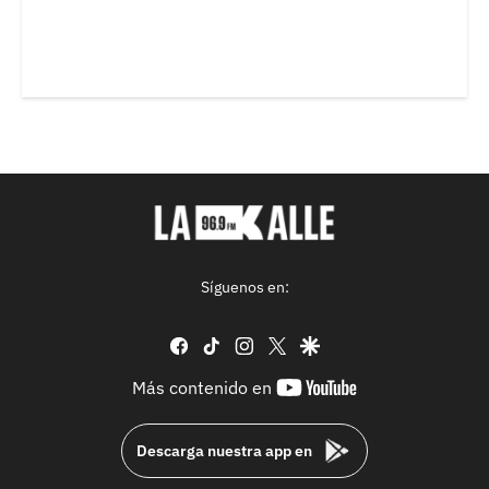
Síguenos en:
facebook
tiktok
instagram
twitter
google
youtube-
Más contenido en
footer
Descarga nuestra app en