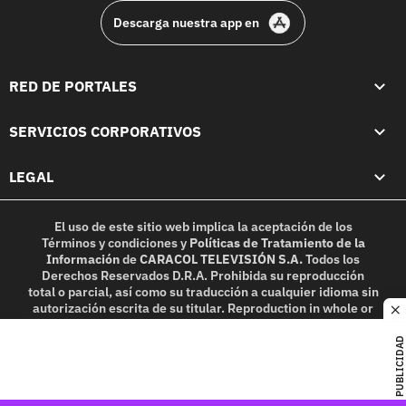
Descarga nuestra app en
RED DE PORTALES
SERVICIOS CORPORATIVOS
LEGAL
El uso de este sitio web implica la aceptación de los
Términos y condiciones
y
Políticas de Tratamiento de la
Información
de
CARACOL TELEVISIÓN S.A.
Todos los
Derechos Reservados D.R.A. Prohibida su reproducción
total o parcial, así como su traducción a cualquier idioma sin
autorización escrita de su titular. Reproduction in whole or
c
in part, or translation without written permission is
prohibited. All rights reserved 2025.
PUBLICIDAD
MIEMBRO DE: