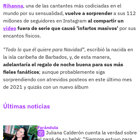
Rihanna
, una de las cantantes más codiciadas en el
mundo por su sensualidad,
vuelve a sorprender
a sus 112
millones de seguidores en Instagram
al compartir un
video
fuera de serie que causó 'infartos masivos'
por sus
encantos físicos.
"Todo lo que él quiere para Navidad"
, escribió la nacida en
la isla caribeña de Barbados, y, de esta manera,
adelantaría el regalo de noche buena para sus más
fieles fanáticos
; aunque probablemente siga
sorprendiendo con atrevidos posteos en este último mes
de 2021 y quizás con un nuevo álbum
Últimas noticias
Farándula
Juliana Calderón cuenta la verdad sobre
el papá de su bebé: “Siempre estuvo para