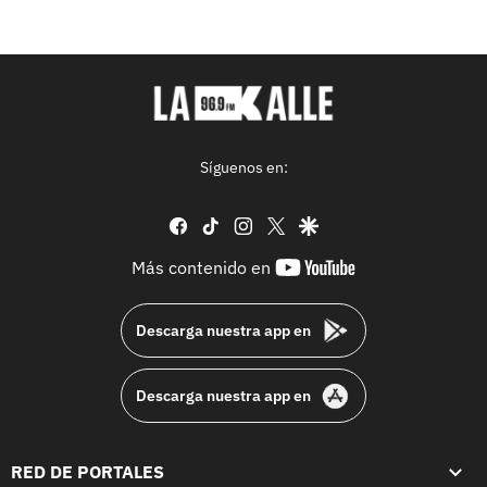
Síguenos en:
facebook
tiktok
instagram
twitter
google
youtube-
Más contenido en
footer
Descarga nuestra app en
Descarga nuestra app en
RED DE PORTALES