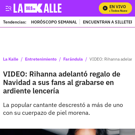
EN VIVO
Mira Todos Nuestros P
Tendencias:
HORÓSCOPO SEMANAL
ENCUENTRAN A SILLETER
PUBLICIDAD
/
/
/
La Kalle
Entretenimiento
Farándula
VIDEO: Rihanna adelantó
VIDEO: Rihanna adelantó regalo de
Navidad a sus fans al grabarse en
ardiente lencería
La popular cantante descrestó a más de uno
con su cuerpazo de piel morena.