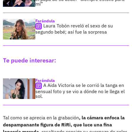
mí”
Farándula
Laura Tobón reveló el sexo de su
segundo bebé; así fue la sorpresa
Te puede interesar:
Farándula
A Aida Victoria se le corrió la tanga en
sensual foto y se vio a dónde no le llega el
sol.
Tal como se aprecia en la grabación
, la cámara enfoca la
despampanante figura de RiRi, que luce una fina
lencería morada,
resaltando consigo su cuerpazo de color