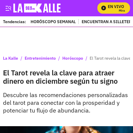
EN VIVO
Mira Todos
Tendencias:
HORÓSCOPO SEMANAL
ENCUENTRAN A SILLETER
PUBLICIDAD
/
/
/
La Kalle
Entretenimiento
Horóscopo
El Tarot revela la clav
El Tarot revela la clave para atraer
dinero en diciembre según tu signo
Descubre las recomendaciones personalizadas
del tarot para conectar con la prosperidad y
potenciar tu flujo de abundancia.