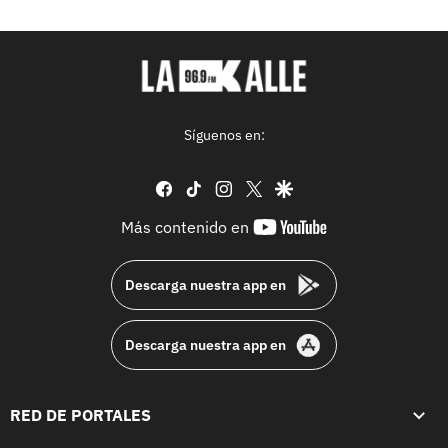
Síguenos en:
facebook
tiktok
instagram
twitter
google
youtube-
Más contenido en
footer
Descarga nuestra app en
Descarga nuestra app en
RED DE PORTALES