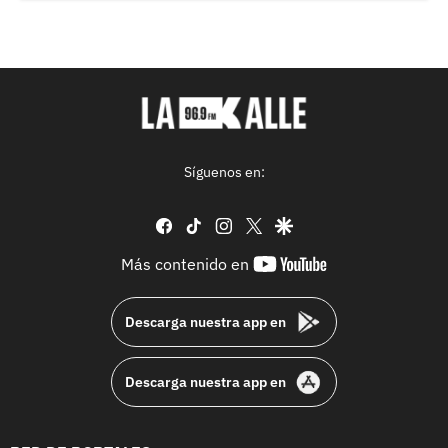
Síguenos en:
facebook
tiktok
instagram
twitter
google
youtube-
Más contenido en
footer
Descarga nuestra app en
Descarga nuestra app en