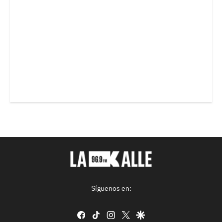
Síguenos en:
facebook
tiktok
instagram
twitter
google