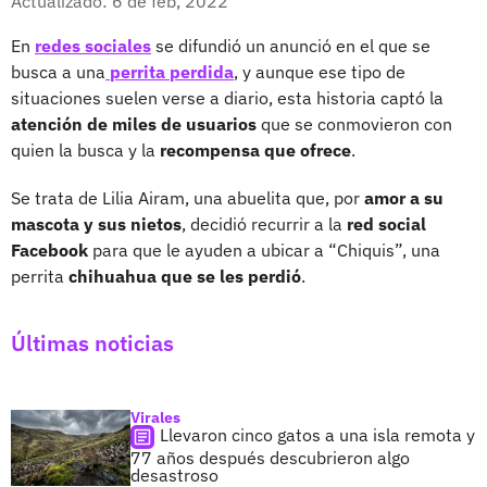
Actualizado: 6 de feb, 2022
En
redes sociales
se difundió un anunció en el que se
busca a una
perrita perdida
, y aunque ese tipo de
situaciones suelen verse a diario, esta historia captó la
atención de miles de usuarios
que se conmovieron con
quien la busca y la
recompensa que ofrece
.
Se trata de Lilia Airam, una abuelita que, por
amor a su
mascota y sus nietos
, decidió recurrir a la
red social
Facebook
para que le ayuden a ubicar a “Chiquis”, una
perrita
chihuahua que se les perdió
.
Últimas noticias
Virales
Llevaron cinco gatos a una isla remota y
77 años después descubrieron algo
desastroso