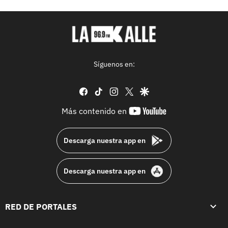
Síguenos en:
facebook
tiktok
instagram
twitter
google
youtube-
Más contenido en
footer
Descarga nuestra app en
Descarga nuestra app en
RED DE PORTALES