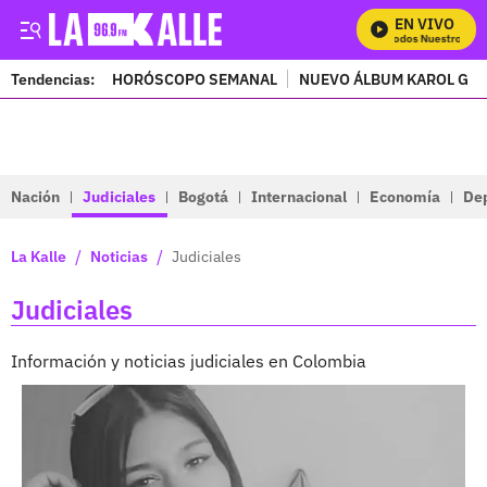
EN VIVO
Mira Todos Nuestros Progra
Tendencias:
HORÓSCOPO SEMANAL
NUEVO ÁLBUM KAROL G
PUBLICIDAD
Nación
Judiciales
Bogotá
Internacional
Economía
De
/
/
La Kalle
Noticias
Judiciales
Judiciales
Información y noticias judiciales en Colombia