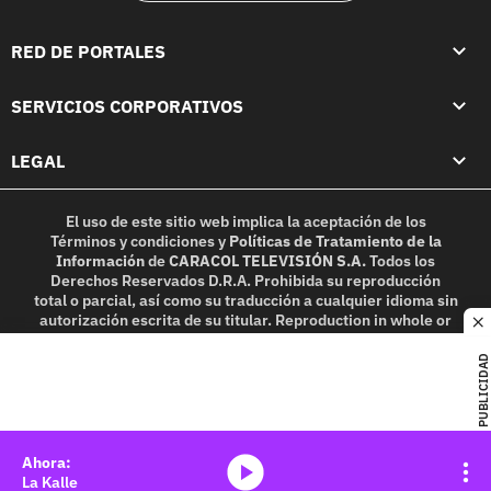
RED DE PORTALES
SERVICIOS CORPORATIVOS
LEGAL
El uso de este sitio web implica la aceptación de los
Términos y condiciones
y
Políticas de Tratamiento de la
Información
de
CARACOL TELEVISIÓN S.A.
Todos los
Derechos Reservados D.R.A. Prohibida su reproducción
total o parcial, así como su traducción a cualquier idioma sin
autorización escrita de su titular. Reproduction in whole or
c
in part, or translation without written permission is
prohibited. All rights reserved 2025.
PUBLICIDAD
MIEMBRO DE:
media-icon
La Kalle