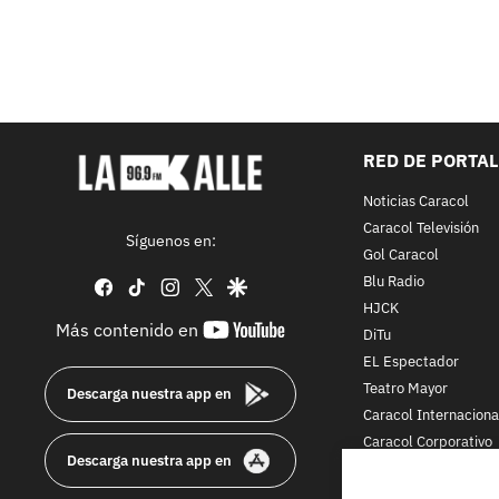
RED DE PORTA
Noticias Caracol
Caracol Televisión
Síguenos en:
Gol Caracol
Blu Radio
facebook
tiktok
instagram
twitter
google
HJCK
youtube-
Más contenido en
DiTu
footer
EL Espectador
Teatro Mayor
Descarga nuestra app en
Caracol Internaciona
Caracol Corporativo
Descarga nuestra app en
Caracol Next