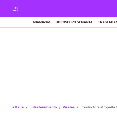
Tendencias:
HORÓSCOPO SEMANAL
TRASLADAN
/
/
/
La Kalle
Entretenimiento
Virales
Conductora atropella 