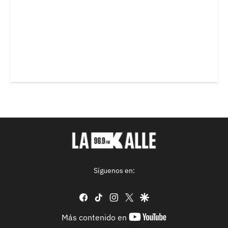
Síguenos en:
facebook
tiktok
instagram
twitter
google
youtube-
Más contenido en
footer