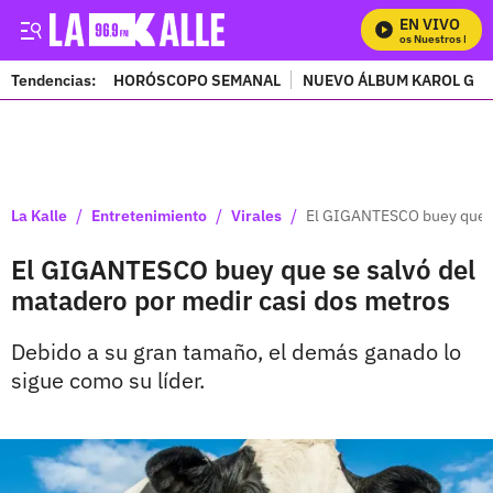
EN VIVO
Mira Todos Nuestros Progr
Tendencias:
HORÓSCOPO SEMANAL
NUEVO ÁLBUM KAROL G
PUBLICIDAD
/
/
/
La Kalle
Entretenimiento
Virales
El GIGANTESCO buey que se
El GIGANTESCO buey que se salvó del
matadero por medir casi dos metros
Debido a su gran tamaño, el demás ganado lo
sigue como su líder.