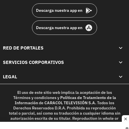
Descarga nuestra app en
Descarga nuestra app en
RED DE PORTALES
SERVICIOS CORPORATIVOS
LEGAL
El uso de este sitio web implica la aceptación de los
Términos y condiciones
y
Políticas de Tratamiento de la
Información
de
CARACOL TELEVISIÓN S.A.
Todos los
Derechos Reservados D.R.A. Prohibida su reproducción
total o parcial, así como su traducción a cualquier idioma sin
autorización escrita de su titular. Reproduction in whole or
c
in part, or translation without written permission is
prohibited. All rights reserved 2025.