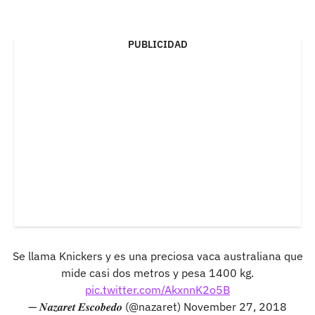
PUBLICIDAD
Se llama Knickers y es una preciosa vaca australiana que
mide casi dos metros y pesa 1400 kg.
pic.twitter.com/AkxnnK2o5B
— 𝑵𝒂𝒛𝒂𝒓𝒆𝒕 𝑬𝒔𝒄𝒐𝒃𝒆𝒅𝒐 (@nazaret)
November 27, 2018