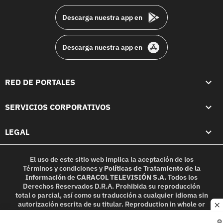
Descarga nuestra app en
Descarga nuestra app en
RED DE PORTALES
SERVICIOS CORPORATIVOS
LEGAL
El uso de este sitio web implica la aceptación de los
Términos y condiciones
y
Políticas de Tratamiento de la
Información
de
CARACOL TELEVISIÓN S.A.
Todos los
Derechos Reservados D.R.A. Prohibida su reproducción
total o parcial, así como su traducción a cualquier idioma sin
autorización escrita de su titular. Reproduction in whole or
c
in part, or translation without written permission is
prohibited. All rights reserved 2025.