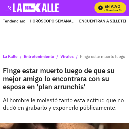
EN VIVO
Mira Todos Nuestros Program
Tendencias:
HORÓSCOPO SEMANAL
ENCUENTRAN A SILLETER
PUBLICIDAD
/
/
/
La Kalle
Entretenimiento
Virales
Finge estar muerto luego d
Finge estar muerto luego de que su
mejor amigo lo encontrara con su
esposa en 'plan arrunchis'
Al hombre le molestó tanto esta actitud que no
dudó en grabarlo y exponerlo públicamente.