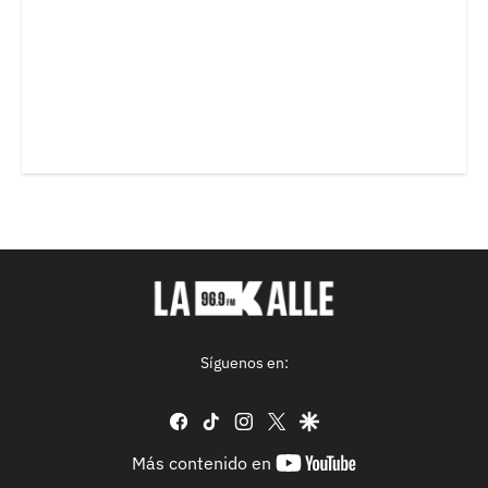
Síguenos en:
facebook
tiktok
instagram
twitter
google
youtube-
Más contenido en
footer