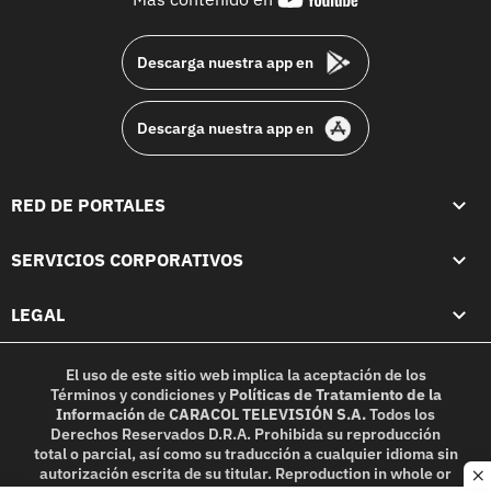
footer
Descarga nuestra app en
Descarga nuestra app en
RED DE PORTALES
SERVICIOS CORPORATIVOS
LEGAL
El uso de este sitio web implica la aceptación de los
Términos y condiciones
y
Políticas de Tratamiento de la
Información
de
CARACOL TELEVISIÓN S.A.
Todos los
Derechos Reservados D.R.A. Prohibida su reproducción
total o parcial, así como su traducción a cualquier idioma sin
autorización escrita de su titular. Reproduction in whole or
c