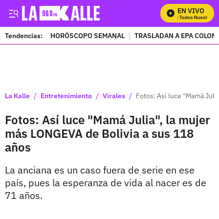
EN VIVO
Mira Todos Nuestros Pr
Tendencias:
HORÓSCOPO SEMANAL
TRASLADAN A EPA COLOM
PUBLICIDAD
/
/
/
La Kalle
Entretenimiento
Virales
Fotos: Así luce "Mamá Juli
Fotos: Así luce "Mamá Julia", la mujer
más LONGEVA de Bolivia a sus 118
años
La anciana es un caso fuera de serie en ese
país, pues la esperanza de vida al nacer es de
71 años.