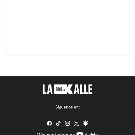
Síguenos en:
facebook
tiktok
instagram
twitter
google
youtube-
Más contenido en