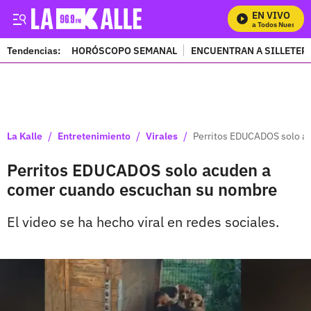
EN VIVO
Mira Todos Nuestros 
Tendencias:
HORÓSCOPO SEMANAL
ENCUENTRAN A SILLETER
PUBLICIDAD
/
/
/
La Kalle
Entretenimiento
Virales
Perritos EDUCADOS solo a
Perritos EDUCADOS solo acuden a
comer cuando escuchan su nombre
El video se ha hecho viral en redes sociales.