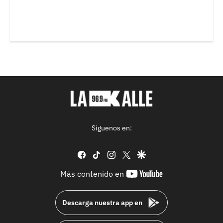
Síguenos en:
facebook
tiktok
instagram
twitter
google
youtube-
Más contenido en
footer
Descarga nuestra app en