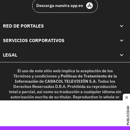
Descarga nuestra app en
RED DE PORTALES
SERVICIOS CORPORATIVOS
LEGAL
El uso de este sitio web implica la aceptación de los
Términos y condiciones
y
Políticas de Tratamiento de la
Información
de
CARACOL TELEVISIÓN S.A.
Todos los
Derechos Reservados D.R.A. Prohibida su reproducción
total o parcial, así como su traducción a cualquier idioma sin
autorización escrita de su titular. Reproduction in whole or
c
in part, or translation without written permission is
prohibited. All rights reserved 2025.
PUBLICIDAD
MIEMBRO DE: