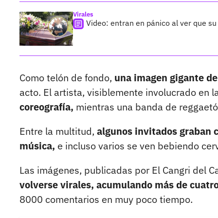
Virales
Video: entran en pánico al ver que su 
Como telón de fondo,
una imagen gigante de c
acto. El artista, visiblemente involucrado en 
coreografía,
mientras una banda de reggaetón 
Entre la multitud,
algunos invitados graban c
música,
e incluso varios se ven bebiendo cer
Las imágenes, publicadas por El Cangri del C
volverse virales, acumulando más de cuatro
8000 comentarios en muy poco tiempo.