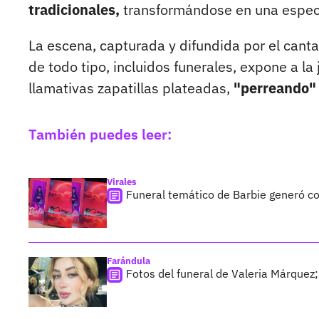
tradicionales,
transformándose en una especie
La escena, capturada y difundida por el canta
de todo tipo, incluidos funerales, expone a l
llamativas zapatillas plateadas,
"perreando" 
También puedes leer:
Virales
Funeral temático de Barbie generó cont
Farándula
Fotos del funeral de Valeria Márquez