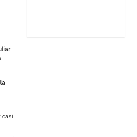
liar
a
la
 casi