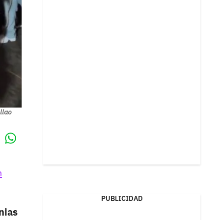
llao
Whatsapp
k
n
PUBLICIDAD
nias