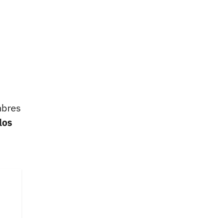
mbres
los