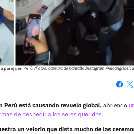
su pareja en Perú
/Fotos: captura de pantalla Instagram @elcangridelca
Faceboo
X
en Perú está causando revuelo global,
abriendo
u
ormas de despedir a los seres queridos.
estra un velorio que dista mucho de las ceremo