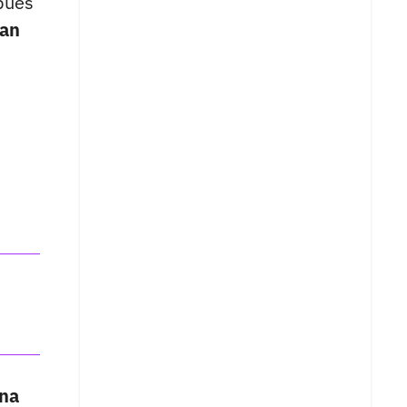
 pues
an
na