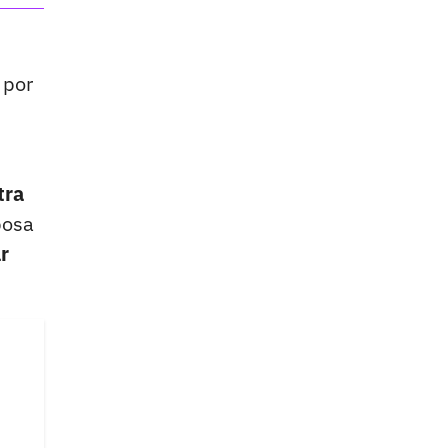
por
tra
posa
r