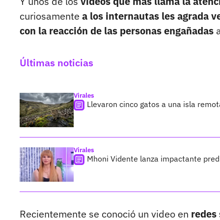
Y unos de los
videos que más llama la aten
curiosamente
a los internautas les agrada v
con la reacción de las personas engañadas
a
Últimas noticias
Virales
Llevaron cinco gatos a una isla remo
Virales
Mhoni Vidente lanza impactante predi
Recientemente se conoció un video en
redes 