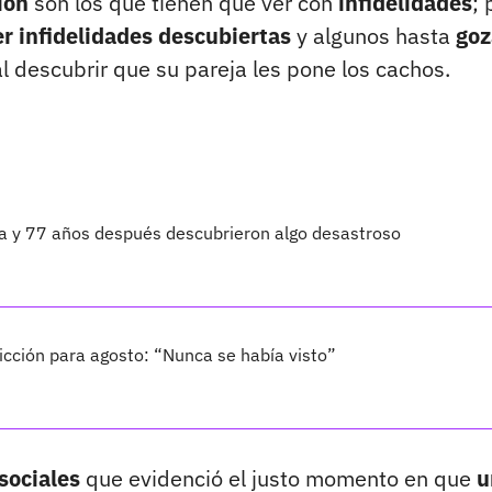
ción
son los que tienen que ver con
infidelidades
;
er infidelidades descubiertas
y algunos hasta
goz
l descubrir que su pareja les pone los cachos.
ta y 77 años después descubrieron algo desastroso
cción para agosto: “Nunca se había visto”
sociales
que evidenció el justo momento en que
u