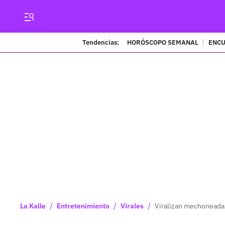
Tendencias:
HORÓSCOPO SEMANAL
ENCU
/
/
/
La Kalle
Entretenimiento
Virales
Viralizan mechoneada 