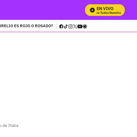
EN VIVO
Mira Todos Nuestros Programas
facebook
tiktok
instagram
twitter
youtube
google
URELIO ES ROJO O ROSADO?
 de Italia