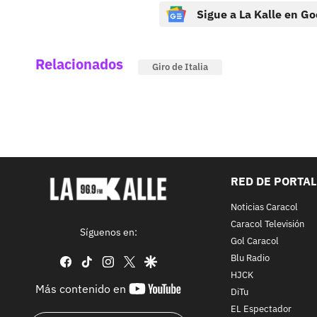
Sigue a La Kalle en Go
Relacionados
Giro de Italia
RED DE PORTA
Noticias Caracol
Caracol Televisión
Síguenos en:
Gol Caracol
Blu Radio
facebook
tiktok
instagram
twitter
google
HJCK
youtube-
Más contenido en
DiTu
footer
EL Espectador