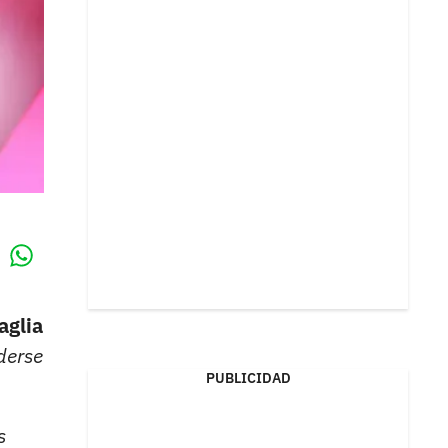
Whatsapp
k
aglia
derse
PUBLICIDAD
s