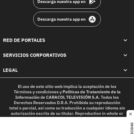
Descarga nuestra app en
Descarga nuestra app en
RED DE PORTALES
SERVICIOS CORPORATIVOS
LEGAL
El uso de este sitio web implica la aceptación de los
Términos y condiciones
y
Políticas de Tratamiento de la
Información
de
CARACOL TELEVISIÓN S.A.
Todos los
Derechos Reservados D.R.A. Prohibida su reproducción
total o parcial, así como su traducción a cualquier idioma sin
autorización escrita de su titular. Reproduction in whole or
c
in part, or translation without written permission is
prohibited. All rights reserved 2025.
PUBLICIDAD