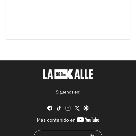
Síguenos en:
facebook
tiktok
instagram
twitter
google
youtube-
Más contenido en
footer