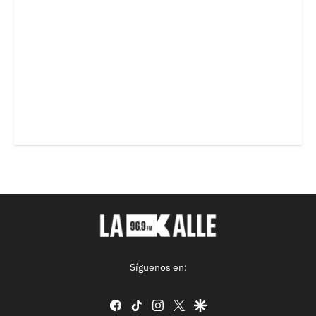
Síguenos en:
facebook
tiktok
instagram
twitter
google