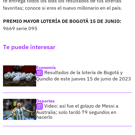
te entrega todos los días los resultados de tus loterías
favoritas; conoce si eres el nuevo millonario en el país.
PREMIO MAYOR LOTERÍA DE BOGOTÁ 15 DE JUNIO:
9669 serie 095
Te puede interesar
Economía
Resultados de la lotería de Bogotá y
Quindío de este jueves 15 de junio de 2023
Deportes
Video: así fue el golazo de Messi a
Australia; solo tardó 79 segundos en
hacerlo