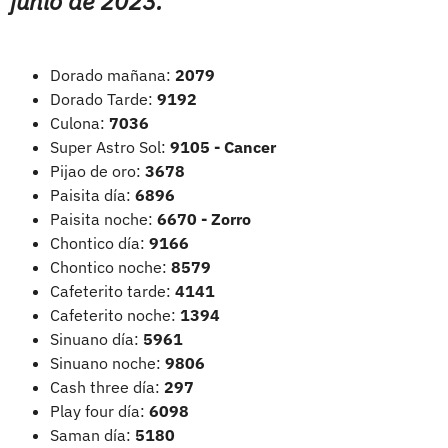
junio de 2023:
Dorado mañana:
2079
Dorado Tarde:
9192
Culona:
7036
Super Astro Sol:
9105 - Cancer
Pijao de oro:
3678
Paisita día:
6896
Paisita noche:
6670 - Zorro
Chontico día:
9166
Chontico noche:
8579
Cafeterito tarde:
4141
Cafeterito noche:
1394
Sinuano día:
5961
Sinuano noche:
9806
Cash three día:
297
Play four día:
6098
Saman día:
5180