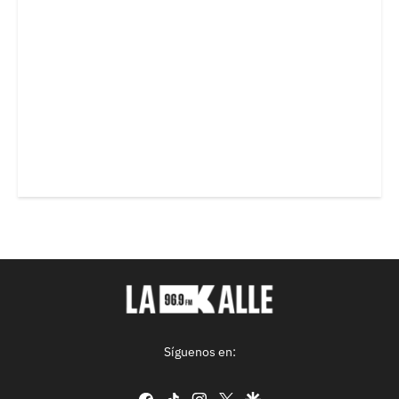
Síguenos en:
facebook
tiktok
instagram
twitter
google