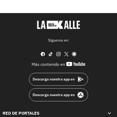
Síguenos en:
facebook
tiktok
instagram
twitter
google
youtube-
Más contenido en
footer
Descarga nuestra app en
Descarga nuestra app en
RED DE PORTALES