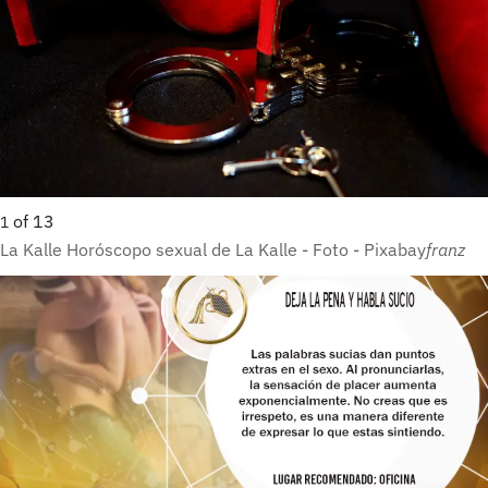
of
13
1
La Kalle Horóscopo sexual de La Kalle - Foto - Pixabay
franz