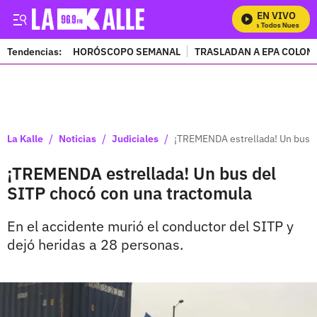
EN VIVO
Mira Todos Nuestros 
Tendencias:
HORÓSCOPO SEMANAL
TRASLADAN A EPA COLOM
PUBLICIDAD
/
/
/
La Kalle
Noticias
Judiciales
¡TREMENDA estrellada! Un bus d
¡TREMENDA estrellada! Un bus del
SITP chocó con una tractomula
En el accidente murió el conductor del SITP y
dejó heridas a 28 personas.