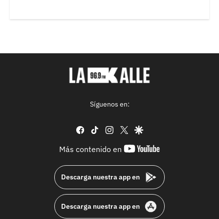
Síguenos en:
facebook
tiktok
instagram
twitter
google
youtube-
Más contenido en
footer
Descarga nuestra app en
Descarga nuestra app en