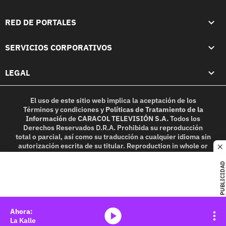
RED DE PORTALES
SERVICIOS CORPORATIVOS
LEGAL
El uso de este sitio web implica la aceptación de los
Términos y condiciones
y
Políticas de Tratamiento de la
Información
de
CARACOL TELEVISIÓN S.A.
Todos los
Derechos Reservados D.R.A. Prohibida su reproducción
total o parcial, así como su traducción a cualquier idioma sin
autorización escrita de su titular. Reproduction in whole or
c
in part, or translation without written permission is
prohibited. All rights reserved 2025.
PUBLICIDAD
MIEMBRO DE:
media-icon
La Kalle