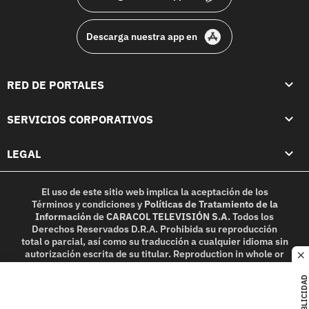
Descarga nuestra app en
RED DE PORTALES
SERVICIOS CORPORATIVOS
LEGAL
El uso de este sitio web implica la aceptación de los
Términos y condiciones
y
Políticas de Tratamiento de la
Información
de
CARACOL TELEVISIÓN S.A.
Todos los
Derechos Reservados D.R.A. Prohibida su reproducción
total o parcial, así como su traducción a cualquier idioma sin
autorización escrita de su titular. Reproduction in whole or
c
in part, or translation without written permission is
prohibited. All rights reserved 2025.
PUBLICIDAD