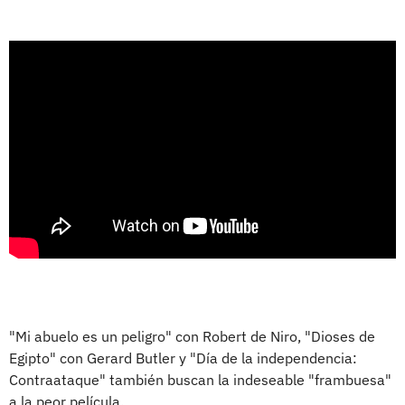
"Mi abuelo es un peligro" con Robert de Niro, "Dioses de
Egipto" con Gerard Butler y "Día de la independencia:
Contraataque" también buscan la indeseable "frambuesa"
a la peor película.