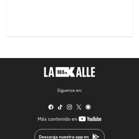
Síguenos en:
facebook
tiktok
instagram
twitter
google
youtube-
Más contenido en
footer
Descarga nuestra app en