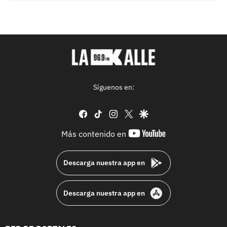
Síguenos en:
facebook
tiktok
instagram
twitter
google
youtube-
Más contenido en
footer
Descarga nuestra app en
Descarga nuestra app en