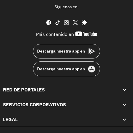
Síguenos en:
facebook
tiktok
instagram
twitter
google
youtube-
Más contenido en
footer
Descarga nuestra app en
Descarga nuestra app en
RED DE PORTALES
SERVICIOS CORPORATIVOS
LEGAL