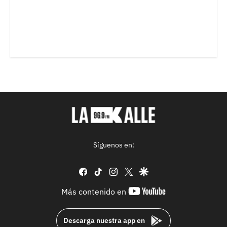
Síguenos en:
facebook
tiktok
instagram
twitter
google
youtube-
Más contenido en
footer
Descarga nuestra app en