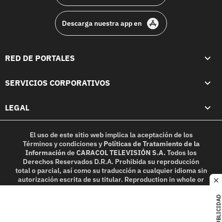
Descarga nuestra app en
RED DE PORTALES
SERVICIOS CORPORATIVOS
LEGAL
El uso de este sitio web implica la aceptación de los
Términos y condiciones
y
Políticas de Tratamiento de la
Información
de
CARACOL TELEVISIÓN S.A.
Todos los
Derechos Reservados D.R.A. Prohibida su reproducción
total o parcial, así como su traducción a cualquier idioma sin
autorización escrita de su titular. Reproduction in whole or
c
in part, or translation without written permission is
prohibited. All rights reserved 2025.
PUBLICIDAD
MIEMBRO DE: