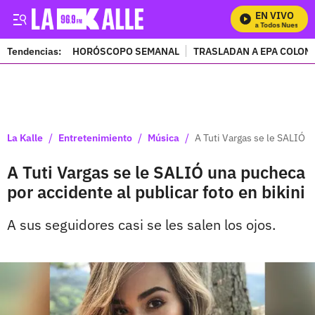
EN VIVO
Mira Todos Nuestros 
Tendencias:
HORÓSCOPO SEMANAL
TRASLADAN A EPA COLOM
PUBLICIDAD
/
/
/
La Kalle
Entretenimiento
Música
A Tuti Vargas se le SALIÓ u
A Tuti Vargas se le SALIÓ una pucheca
por accidente al publicar foto en bikini
A sus seguidores casi se les salen los ojos.