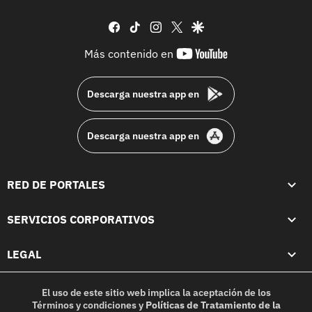
facebook
tiktok
instagram
twitter
google
youtube-
Más contenido en
footer
Descarga nuestra app en
Descarga nuestra app en
RED DE PORTALES
SERVICIOS CORPORATIVOS
LEGAL
El uso de este sitio web implica la aceptación de los
Términos y condiciones
y
Políticas de Tratamiento de la