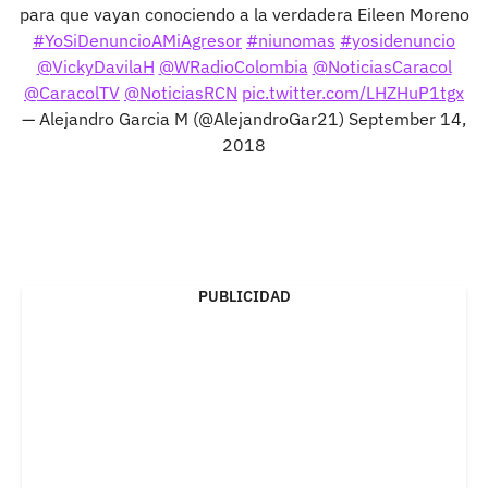
para que vayan conociendo a la verdadera Eileen Moreno
#YoSiDenuncioAMiAgresor
#niunomas
#yosidenuncio
@VickyDavilaH
@WRadioColombia
@NoticiasCaracol
@CaracolTV
@NoticiasRCN
pic.twitter.com/LHZHuP1tgx
— Alejandro Garcia M (@AlejandroGar21)
September 14,
2018
PUBLICIDAD