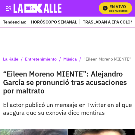
EN VIVO
Mira Todos Nuestros Progr
Tendencias:
HORÓSCOPO SEMANAL
TRASLADAN A EPA COLOM
PUBLICIDAD
/
/
/
La Kalle
Entretenimiento
Música
“Eileen Moreno MIENTE”: Al
“Eileen Moreno MIENTE”: Alejandro
García se pronunció tras acusaciones
por maltrato
El actor publicó un mensaje en Twitter en el que
asegura que su exnovia dice mentiras