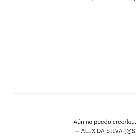
Aún no puedo creerlo..
— ΛLΞX DΛ SILVΛ (@S