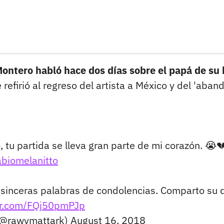
ntero habló hace dos días sobre el papá de su 
efirió al regreso del artista a México y del 'aban
tu partida se lleva gran parte de mi corazón. 😭
biomelanitto
s sinceras palabras de condolencias. Comparto su d
ter.com/FQj50pmPJp
(@rawymattark)
August 16, 2018