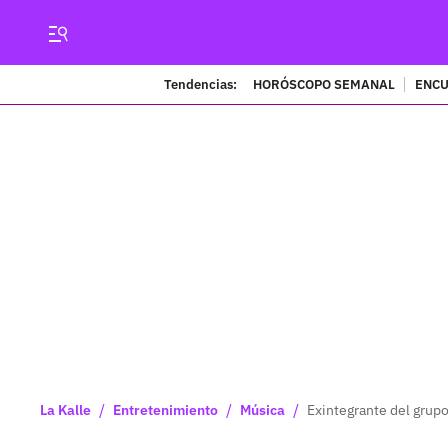
Tendencias:
HORÓSCOPO SEMANAL
ENCU
/
/
/
La Kalle
Entretenimiento
Música
Exintegrante del grup