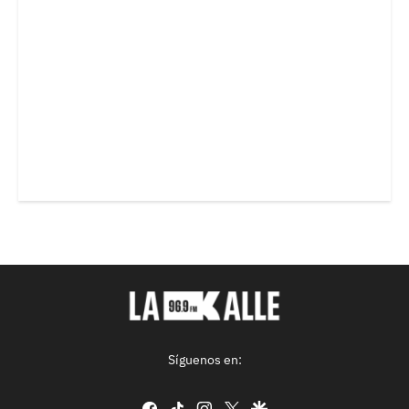
Síguenos en:
facebook
tiktok
instagram
twitter
google