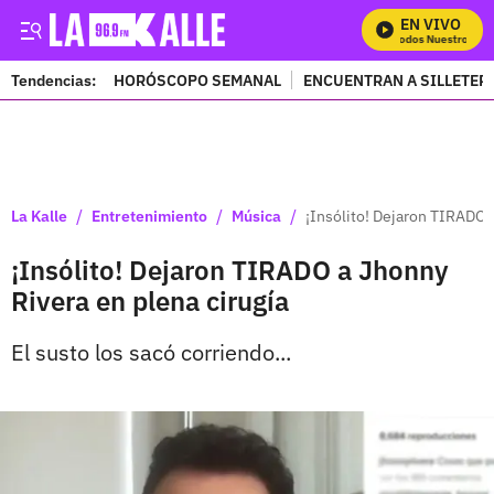
EN VIVO
Mira Todos Nuestros Pro
Tendencias:
HORÓSCOPO SEMANAL
ENCUENTRAN A SILLETER
PUBLICIDAD
/
/
/
La Kalle
Entretenimiento
Música
¡Insólito! Dejaron TIRADO 
¡Insólito! Dejaron TIRADO a Jhonny
Rivera en plena cirugía
El susto los sacó corriendo...