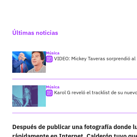
Últimas noticias
Música
VIDEO: Mickey Taveras sorprendió al
Música
Karol G reveló el tracklist de su nue
Después de publicar una fotografía donde lu
rápidamente en Internet, Calderón tuvo que 