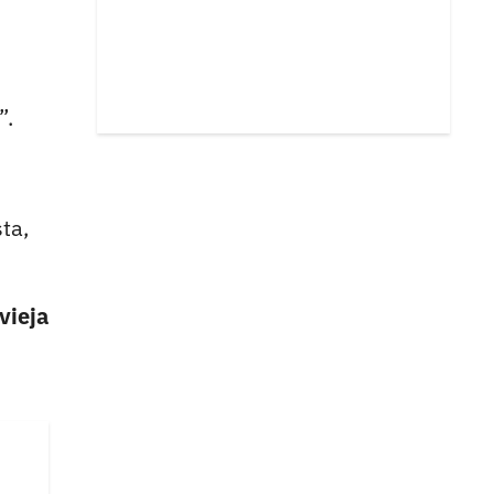
”.
ta,
vieja