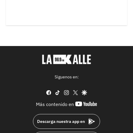
Síguenos en:
facebook
tiktok
instagram
twitter
google
youtube-
Más contenido en
footer
Descarga nuestra app en