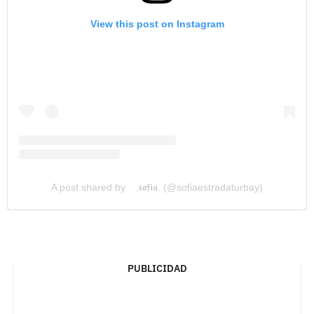
View this post on Instagram
A post shared by ⠀.𝖘𝖔𝖋𝖎𝖆. (@sofiaestradaturbay)
PUBLICIDAD