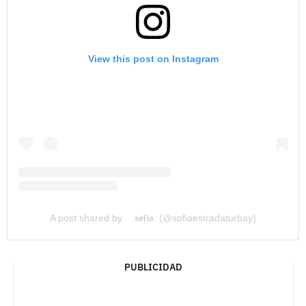
View this post on Instagram
A post shared by ⠀.𝖘𝖔𝖋𝖎𝖆. (@sofiaestradaturbay)
PUBLICIDAD