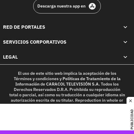
Descarga nuestra app en
RED DE PORTALES
SERVICIOS CORPORATIVOS
LEGAL
El uso de este sitio web implica la aceptación de los
Términos y condiciones
y
Políticas de Tratamiento de la
Información
de
CARACOL TELEVISIÓN S.A.
Todos los
Derechos Reservados D.R.A. Prohibida su reproducción
total o parcial, así como su traducción a cualquier idioma sin
autorización escrita de su titular. Reproduction in whole or
c
in part, or translation without written permission is
prohibited. All rights reserved 2025.
PUBLICIDAD
MIEMBRO DE: