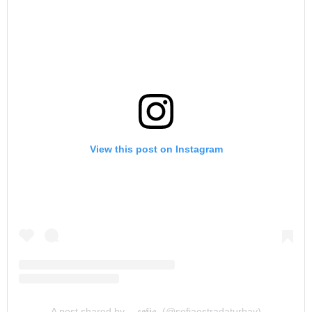
View this post on Instagram
A post shared by ⠀.𝖘𝖔𝖋𝖎𝖆. (@sofiaestradaturbay)