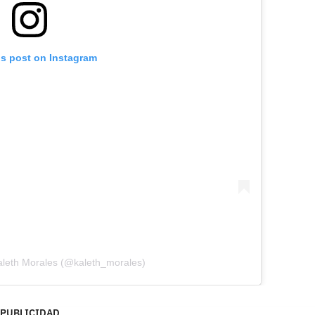
is post on Instagram
aleth Morales (@kaleth_morales)
PUBLICIDAD