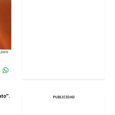
s para
Whatsapp
k
,
ato”
.
PUBLICIDAD