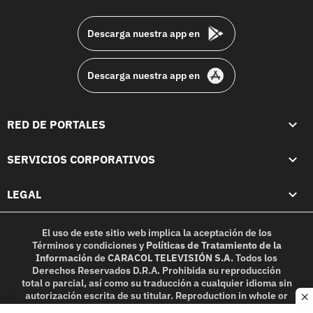
footer
Descarga nuestra app en
Descarga nuestra app en
RED DE PORTALES
SERVICIOS CORPORATIVOS
LEGAL
El uso de este sitio web implica la aceptación de los
Términos y condiciones
y
Políticas de Tratamiento de la
Información
de
CARACOL TELEVISIÓN S.A.
Todos los
Derechos Reservados D.R.A. Prohibida su reproducción
total o parcial, así como su traducción a cualquier idioma sin
autorización escrita de su titular. Reproduction in whole or
c
in part, or translation without written permission is