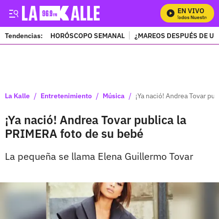
EN VIVO
Mira Todos Nuestros Pro
Tendencias:
HORÓSCOPO SEMANAL
¿MAREOS DESPUÉS DE UN
PUBLICIDAD
/
/
/
La Kalle
Entretenimiento
Música
¡Ya nació! Andrea Tovar pu
¡Ya nació! Andrea Tovar publica la
PRIMERA foto de su bebé
La pequeña se llama Elena Guillermo Tovar