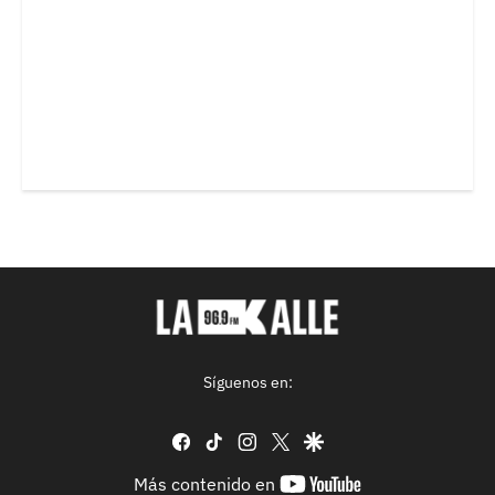
Síguenos en:
facebook
tiktok
instagram
twitter
google
youtube-
Más contenido en