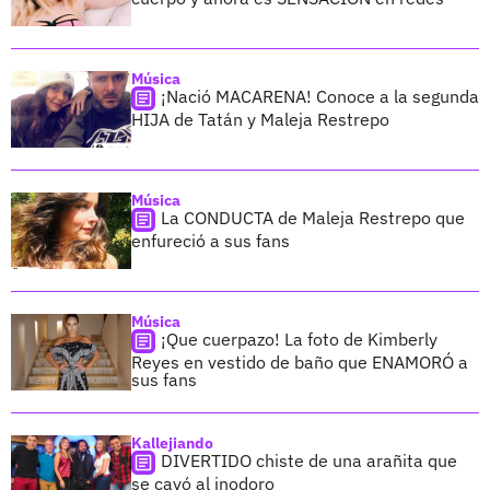
Música
¡Nació MACARENA! Conoce a la segunda
HIJA de Tatán y Maleja Restrepo
Música
La CONDUCTA de Maleja Restrepo que
enfureció a sus fans
Música
¡Que cuerpazo! La foto de Kimberly
Reyes en vestido de baño que ENAMORÓ a
sus fans
Kallejiando
DIVERTIDO chiste de una arañita que
se cayó al inodoro