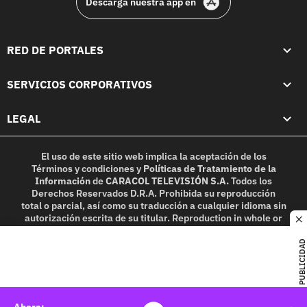
Descarga nuestra app en
RED DE PORTALES
SERVICIOS CORPORATIVOS
LEGAL
El uso de este sitio web implica la aceptación de los
Términos y condiciones
y
Políticas de Tratamiento de la
Información
de
CARACOL TELEVISIÓN S.A.
Todos los
Derechos Reservados D.R.A. Prohibida su reproducción
total o parcial, así como su traducción a cualquier idioma sin
autorización escrita de su titular. Reproduction in whole or
c
in part, or translation without written permission is
prohibited. All rights reserved 2025.
PUBLICIDAD
MIEMBRO DE: