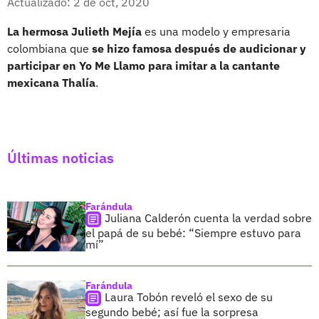
Actualizado: 2 de oct, 2020
La hermosa Julieth Mejía
es una modelo y empresaria
colombiana que
se hizo famosa después de audicionar y
participar en Yo Me Llamo para imitar a la cantante
mexicana Thalía
.
Últimas noticias
Farándula
Juliana Calderón cuenta la verdad sobre
el papá de su bebé: “Siempre estuvo para
mí”
Farándula
Laura Tobón reveló el sexo de su
segundo bebé; así fue la sorpresa