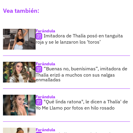
Vea también:
Farándula
Imitadora de Thalía posó en tanguita
roja y se le lanzaron los ‘toros’
Farándula
“Buenas no, buenísimas”, imitadora de
Thalía erizó a muchos con sus nalgas
enmalladas
Farándula
"Qué linda ratona", le dicen a Thalía' de
Yo Me Llamo por fotos en hilo rosado
Farándula