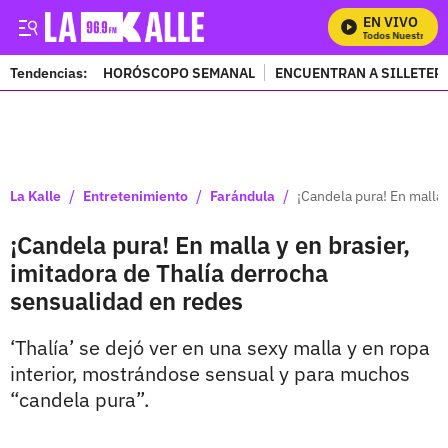
EN VIVO
Mira Todos Nuestros Pr
Tendencias:
HORÓSCOPO SEMANAL
ENCUENTRAN A SILLETER
PUBLICIDAD
/
/
/
La Kalle
Entretenimiento
Farándula
¡Candela pura! En malla 
¡Candela pura! En malla y en brasier,
imitadora de Thalía derrocha
sensualidad en redes
‘Thalía’ se dejó ver en una sexy malla y en ropa
interior, mostrándose sensual y para muchos
“candela pura”.