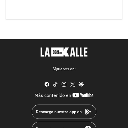
Síguenos en:
facebook
tiktok
instagram
twitter
google
youtube-
Más contenido en
footer
Descarga nuestra app en