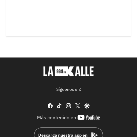
Síguenos en:
facebook
tiktok
instagram
twitter
google
youtube-
Más contenido en
footer
Descarga nuestra app en