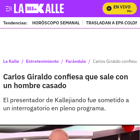
EN VIVO
Mira Todo
Tendencias:
HORÓSCOPO SEMANAL
TRASLADAN A EPA COLOM
PUBLICIDAD
/
/
/
La Kalle
Entretenimiento
Farándula
Carlos Giraldo confiesa
Carlos Giraldo confiesa que sale con
un hombre casado
El presentador de Kallejiando fue sometido a
un interrogatorio en pleno programa.