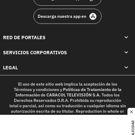
Descarga nuestra app en
RED DE PORTALES
SERVICIOS CORPORATIVOS
LEGAL
El uso de este sitio web implica la aceptación de los
Términos y condiciones
y
Políticas de Tratamiento de la
Información
de
CARACOL TELEVISIÓN S.A.
Todos los
Derechos Reservados D.R.A. Prohibida su reproducción
total o parcial, así como su traducción a cualquier idioma sin
autorización escrita de su titular. Reproduction in whole or
c
in part, or translation without written permission is
prohibited. All rights reserved 2025.
PUBLICIDAD