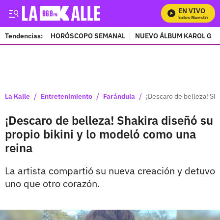
EN VIVO
Mira Todos Nuestros Pro
Tendencias:
HORÓSCOPO SEMANAL
NUEVO ÁLBUM KAROL G
PUBLICIDAD
/
/
/
La Kalle
Entretenimiento
Farándula
¡Descaro de belleza! Sha
¡Descaro de belleza! Shakira diseñó su
propio bikini y lo modeló como una
reina
La artista compartió su nueva creación y detuvo
uno que otro corazón.