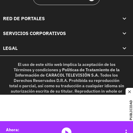
RED DE PORTALES
SERVICIOS CORPORATIVOS
LEGAL
El uso de este sitio web implica la aceptación de los
Términos y condiciones
y
Políticas de Tratamiento de la
Información
de
CARACOL TELEVISIÓN S.A.
Todos los
Derechos Reservados D.R.A. Prohibida su reproducción
total o parcial, así como su traducción a cualquier idioma sin
autorización escrita de su titular. Reproduction in whole or
c
in part, or translation without written permission is
prohibited. All rights reserved 2025.
PUBLICIDAD
MIEMBRO DE:
media-icon