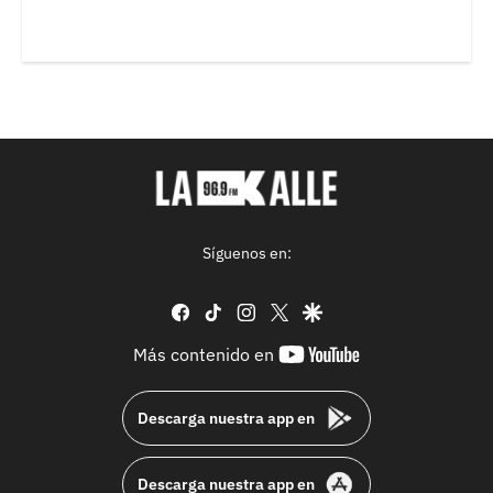
Síguenos en:
facebook
tiktok
instagram
twitter
google
youtube-
Más contenido en
footer
Descarga nuestra app en
Descarga nuestra app en